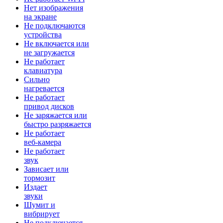
Нет изображения
на экране
Не подключаются
устройства
Не включается или
не загружается
Не работает
клавиатура
Сильно
нагревается
Не работает
привод дисков
Не заряжается или
быстро разряжается
Не работает
веб-камера
Не работает
звук
Зависает или
тормозит
Издает
звуки
Шумит и
вибрирует
Не подключается