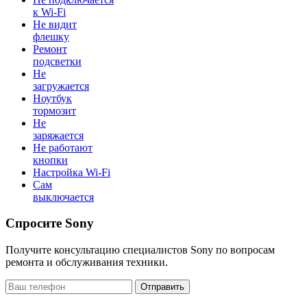
к Wi-Fi
Не видит
флешку
Ремонт
подсветки
Не
загружается
Ноутбук
тормозит
Не
заряжается
Не работают
кнопки
Настройка Wi-Fi
Сам
выключается
Спросите Sony
Получите консультацию специалистов Sony по вопросам
ремонта и обслуживания техники.
Отправить