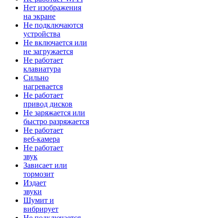
Нет изображения
на экране
Не подключаются
устройства
Не включается или
не загружается
Не работает
клавиатура
Сильно
нагревается
Не работает
привод дисков
Не заряжается или
быстро разряжается
Не работает
веб-камера
Не работает
звук
Зависает или
тормозит
Издает
звуки
Шумит и
вибрирует
Не подключается